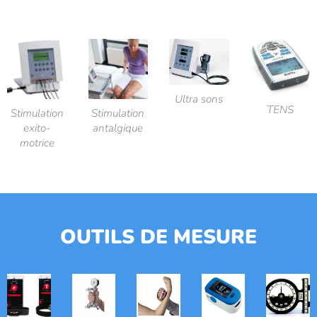
Ultra sons
TENS
Stimulation
Stimulation
exito-
antalgique
motrice
OUTILS DE MESURE