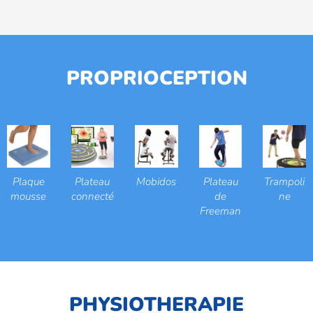
PROPRIOCEPTION
Plaque
Plateau
Mobidos
Plateau
Trampoli
mousse
connecté
de
ne
Freeman
PHYSIOTHERAPIE