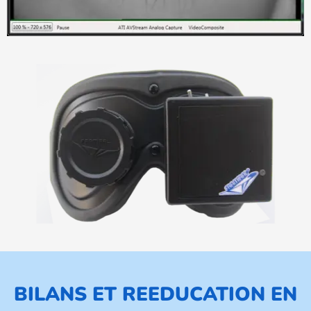
BILANS ET
REEDUCATION E
N