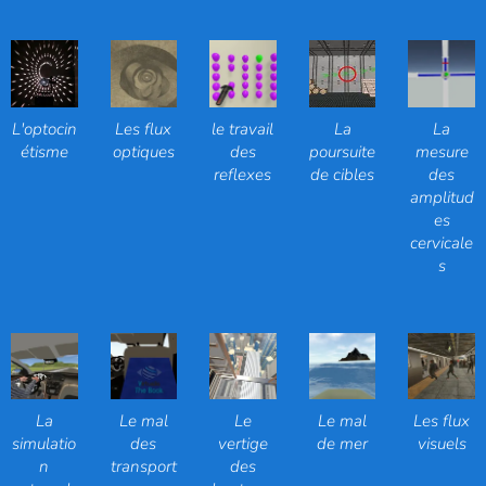
L'optocin
Les flux
le travail
La
La
étisme
optiques
des
poursuite
mesure
reflexes
de cibles
des
amplitud
es
cervicale
s
La
Le mal
Le
Le mal
Les flux
simulatio
des
vertige
de mer
visuels
n
transport
des